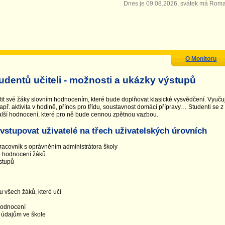
Dnes je 09.08.2026, svátek má Rom
O Monitoru
dentů učiteli - možnosti a ukázky výstupů
tit své žáky slovním hodnocením, které bude doplňovat klasické vysvědčení. Vyuč
apř. aktivita v hodině, přínos pro třídu, soustavnost domácí přípravy… Studenti se 
alší hodnocení, které pro ně bude cennou zpětnou vazbou.
stupovat uživatelé na třech uživatelských úrovních
pracovník s oprávněním administrátora školy
o hodnocení žáků
ýstupů
u všech žáků, které učí
 hodnocení
 údajům ve škole