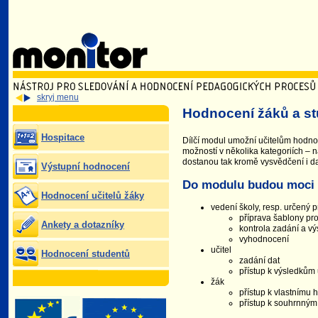
Monitor
skryj menu
Hodnocení žáků a stu
Hospitace
Dílčí modul umožní učitelům hodno
možností v několika kategoriích – n
dostanou tak kromě vysvědčení i d
Výstupní hodnocení
Do modulu budou moci v
Hodnocení učitelů žáky
vedení školy, resp. určený 
příprava šablony pr
Ankety a dotazníky
kontrola zadání a v
vyhodnocení
učitel
Hodnocení studentů
zadání dat
přístup k výsledkům 
žák
přístup k vlastnímu
přístup k souhrnným