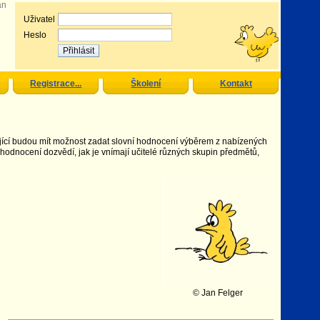
an
Uživatel
Heslo
Registrace...
Školení
Kontakt
ující budou mít možnost zadat slovní hodnocení výběrem z nabízených
z hodnocení dozvědí, jak je vnímají učitelé různých skupin předmětů,
© Jan Felger