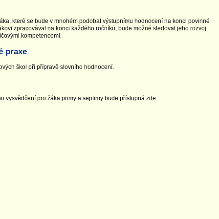
áka, které se bude v mnohém podobat výstupnímu hodnocení na konci povinné
žákovi zpracovávat na konci každého ročníku, bude možné sledovat jeho rozvoj
klíčovými kompetencemi.
é praxe
vých škol při přípravě slovního hodnocení.
o vysvědčení pro žáka primy a septimy bude přístupná zde.